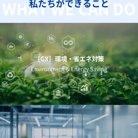
私たちができること
WHAT WE CAN DO
［GX］環境・省エネ対策
Environment & Energy Saving