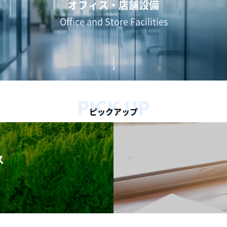
オフィス・店舗設備
Office and Store Facilities
PICK UP
ピックアップ
ス